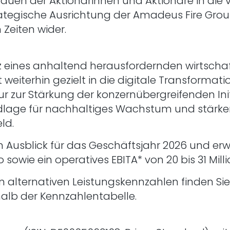
rauen der Aktionärinnen und Aktionäre in die
egische Ausrichtung der Amadeus Fire Group
Zeiten wider.
tz eines anhaltend herausfordernden wirtscha
rt weiterhin gezielt in die digitale Transforma
r zur Stärkung der konzernübergreifenden Init
undlage für nachhaltiges Wachstum und stärke
ld.
n Ausblick für das Geschäftsjahr 2026 und er
sowie ein operatives EBITA* von 20 bis 31 Mill
 alternativen Leistungskennzahlen finden Sie
halb der Kennzahlentabelle.