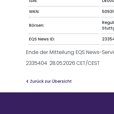
ISIN:
DE00
WKN:
50931
Regul
Börsen:
Stutt
EQS News ID:
2335
Ende der Mitteilung EQS News-Serv
2335404 28.05.2026 CET/CEST
Zurück zur Übersicht