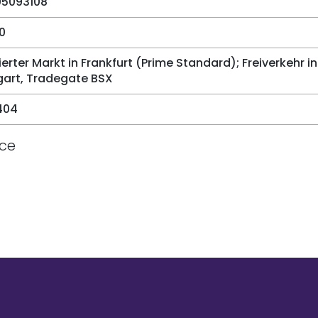
05093108
0
ierter Markt in Frankfurt (Prime Standard); Freiverkehr
gart, Tradegate BSX
404
ice