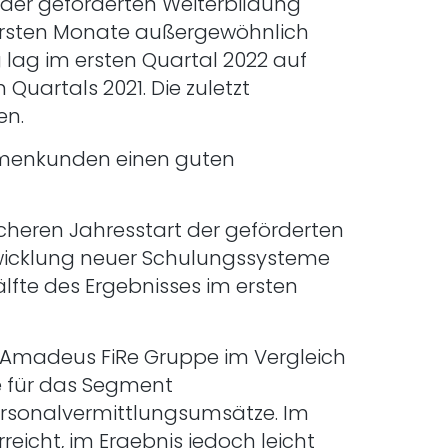
 der geförderten Weiterbildung
 ersten Monate außergewöhnlich
g lag im ersten Quartal 2022 auf
Quartals 2021. Die zuletzt
en.
rmenkunden einen guten
heren Jahresstart der geförderten
Entwicklung neuer Schulungssysteme
lfte des Ergebnisses im ersten
r Amadeus FiRe Gruppe im Vergleich
e für das Segment
ersonalvermittlungsumsätze. Im
eicht, im Ergebnis jedoch leicht