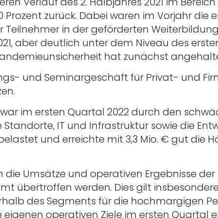
en Verlauf des 2. Halbjahres 2021 im Bereich
0 Prozent zurück. Dabei waren im Vorjahr die
er Teilnehmer in der geförderten Weiterbildun
1, aber deutlich unter dem Niveau des ersten 
Pandemieunsicherheit hat zunächst angehalt
gs- und Seminargeschäft für Privat- und Fi
en.
war im ersten Quartal 2022 durch den schwäc
ue Standorte, IT und Infrastruktur sowie die 
astet und erreichte mit 3,3 Mio. € gut die Hä
n die Umsätze und operativen Ergebnisse de
t übertroffen werden. Dies gilt insbesonder
erhalb des Segments für die hochmargigen P
igenen operativen Ziele im ersten Quartal err