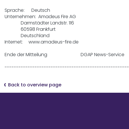
Sprache:      Deutsch

Unternehmen:  Amadeus Fire AG

              Darmstädter Landstr. 116

              60598 Frankfurt

              Deutschland

Internet:     www.amadeus-fire.de

Ende der Mitteilung                             DGAP News-Service

------------------------------------------------------
Back to overview page