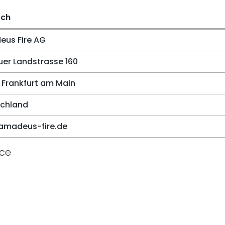
sch
us Fire AG
er Landstrasse 160
 Frankfurt am Main
chland
amadeus-fire.de
ice